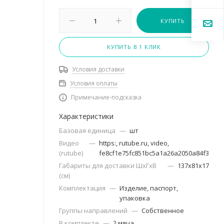
КУПИТЬ
КУПИТЬ В 1 КЛИК
Условия доставки
Условия оплаты
Примечание-подсказка
Характеристики
Базовая единица
—
шт
Видео
—
https:, rutube.ru, video,
(rutube)
fe8cf1e75fc851bc5a1a26a2050a84f3
Габариты для доставки ШхГхВ
—
137х81х17
(см)
Комплектация
—
Изделие, паспорт,
упаковка
Группы направлений
—
Собственное
В комплекте
—
2 мяча