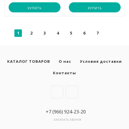
Страна производства
КУПИТЬ
КУПИТЬ
Китай
Размер стола
94 х 20 х 30,5 см
1
2
3
4
5
6
7
90
КАТАЛОГ ТОВАРОВ
О нас
Условия доставки
Контакты
+7 (966) 924-23-20
ЗАКАЗАТЬ ЗВОНОК