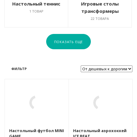
Настольный теннис
Игровые столы
трансформеры
1 ТОВАР
22 ТОВАРА
ПОКАЗАТЬ ЕЩЕ
ФИЛЬТР
Базовая единица
шт
я
Товар для списания
бонусов
Да
авки
Габариты для доставки
Настольный футбол MINI
Настольный аэрохоккей
ШхГхВ (см)
GAME
ICE BEAT