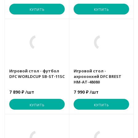
тва
КУПИТЬ
КУПИТЬ
Гарантия
12 месяцев
Страна производства
Китай
Игровой стол - футбол
Игровой стол -
DFC WORLDCUP SB-ST-11SC
аэрохоккей DFC BREST
HM-AT-48080
7 890 ₽
/шт
7 990 ₽
/шт
тва
КУПИТЬ
КУПИТЬ
Размер упаковки
83 х 51 х 7 см