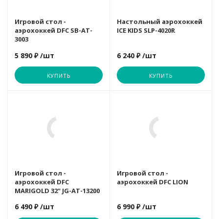
Да
Габариты для доставки
Игровой стол -
Настольный аэрохоккей
ШхГхВ (см)
аэрохоккей DFC SB-AT-
ICE KIDS SLP-4020R
107х56х10
3003
5 890 ₽
/шт
6 240 ₽
/шт
Комплектация
тва
изделие, паспорт,
КУПИТЬ
КУПИТЬ
упаковка
Длина
Размер упаковки
см
107
 см
98 х 55 х 14 см
Ширина
Вес упаковки
56
8 кг
Вес нетто
7 кг
Игровой стол -
Игровой стол -
аэрохоккей DFC
аэрохоккей DFC LION
Гарантия
MARIGOLD 32" JG-AT-13200
12 месяцев
6 490 ₽
/шт
6 990 ₽
/шт
тва
Страна производства