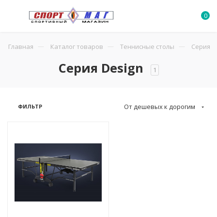
0
Главная
Каталог товаров
Теннисные столы
Серия D
Серия Design
1
От дешевых к дорогим
ФИЛЬТР
u,