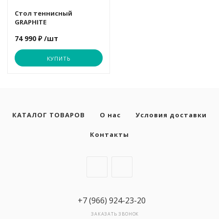
02a3922ffa0b7f5a924
Стол теннисный
GRAPHITE
74 990 ₽
/шт
авки
КУПИТЬ
рт,
КАТАЛОГ ТОВАРОВ
О нас
Условия доставки
Контакты
+7 (966) 924-23-20
ЗАКАЗАТЬ ЗВОНОК